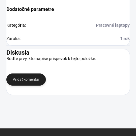
Dodatočné parametre
Kategória
:
Pracovné laptopy
Záruka
:
1 rok
Diskusia
Buďte prvý, kto napíše príspevok k tejto položke.
Pridať komentár
Z