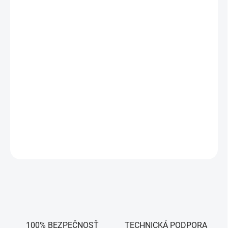
STAV: úplne nový a nepoužívaný, bol rozbalený kvôli vizuálnej
kontrole a inštalácii slovenskej verzie Windows
PROCESOR: AMD Ryzen 7 7840U
RAM: 32GB DDR5
GRAFICKÁ KARTA: AMD Radeon 780M
SSD/HDD DISK: 1000GB M.2 NvME (2TB +120€, 4TB +200€)
MONITOR: 14" 1920 x 1200 WUXGA matný
KLÁVESNICA: UK/iná
FARBA: čierna
ZÁRUKA: 1 rok garantovane
OPÝTAŤ SA
100% BEZPEČNOSŤ
TECHNICKÁ PODPORA