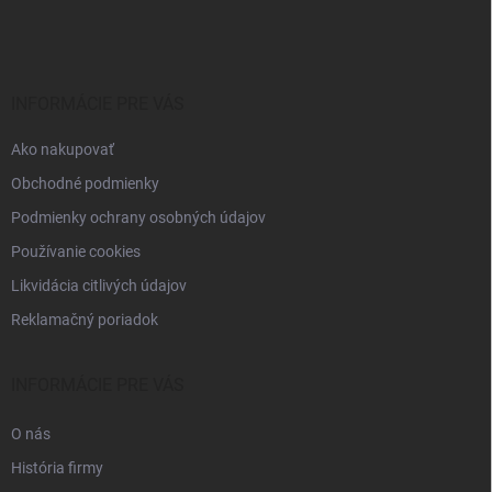
á
p
ä
t
i
INFORMÁCIE PRE VÁS
e
Ako nakupovať
Obchodné podmienky
Podmienky ochrany osobných údajov
Používanie cookies
Likvidácia citlivých údajov
Reklamačný poriadok
INFORMÁCIE PRE VÁS
O nás
História firmy