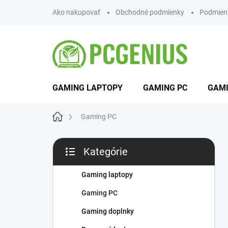
Prejsť
Ako nakupovať
Obchodné podmienky
Podmien
na
obsah
GAMING LAPTOPY
GAMING PC
GAMI
Domov
Gaming PC
B
Kategórie
o
Preskočiť
č
kategórie
n
Gaming laptopy
ý
Gaming PC
p
a
Gaming doplnky
n