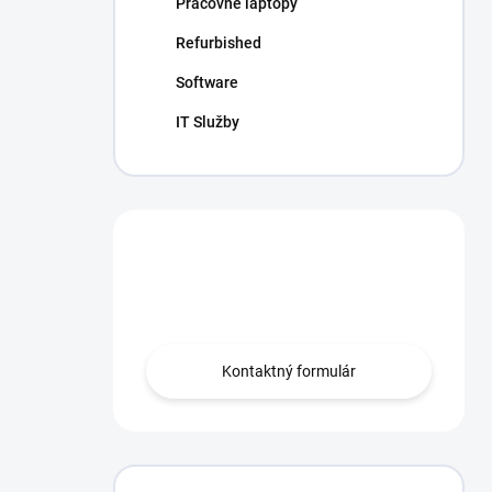
Pracovné laptopy
e
l
Refurbished
Software
IT Služby
Máte otázku?
Obráťte sa na nás.
Kontaktný formulár