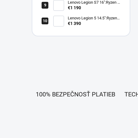
Lenovo Legion S7 16":Ryzen 7
6800,16GB,SSD 512,RX6800S
€1 190
8GB
Lenovo Legion 5 14.5":Ryzen 9
7940H,16GB,SSD
€1 390
512,RTX4060 8GB
100% BEZPEČNOSŤ PLATIEB
TEC