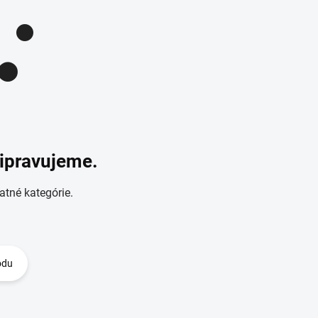
ripravujeme.
atné kategórie.
odu