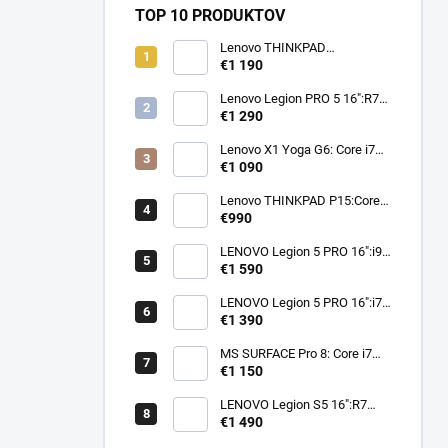
TOP 10 PRODUKTOV
Lenovo THINKPAD
P14s:Ryzen 7 PRO 6850U,
€1 190
16GB,SSD 1TB,W11P
Lenovo Legion PRO 5 16":R7
6800,32GB,SSD
€1 290
1TB,RTX3070Ti 8GB
Lenovo X1 Yoga G6: Core i7
1165G7, 16GB, SSD 512,
€1 090
W11P
Lenovo THINKPAD P15:Core
i7 10850H,32GB,SSD
€990
512,QUADRO T1000
LENOVO Legion 5 PRO 16":i9
13900HX,16GB,SSD
€1 590
512,RTX4060 8GB
LENOVO Legion 5 PRO 16":i7
13700HX,16GB,SSD
€1 390
512,RTX4060 8GB
MS SURFACE Pro 8: Core i7
1185G7, 16GB, SSD 1TB,
€1 150
W10P
LENOVO Legion S5 16":R7
8845HS,32GB,SSD
€1 490
512,RTX4060 8GB