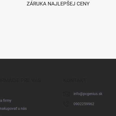
ZÁRUKA NAJLEPŠEJ CENY
ORMÁCIE PRE VÁS
KONTAKT
info
@
pcgenius.sk
ia firmy
0902259962
 nakupovať u nás