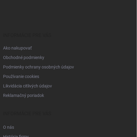
Z
á
p
ä
t
i
INFORMÁCIE PRE VÁS
e
Ako nakupovať
Obchodné podmienky
Podmienky ochrany osobných údajov
Používanie cookies
Likvidácia citlivých údajov
Reklamačný poriadok
INFORMÁCIE PRE VÁS
O nás
História firmy