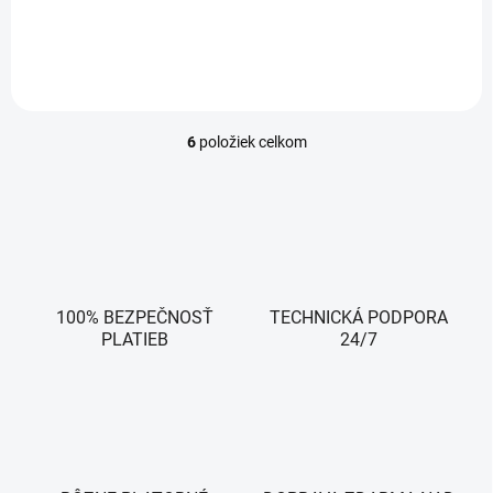
rastúce malé podniky, ktoré chcú klasické...
6
položiek celkom
O
v
l
á
d
a
c
i
100% BEZPEČNOSŤ
e
TECHNICKÁ PODPORA
p
PLATIEB
24/7
r
v
k
y
v
ý
p