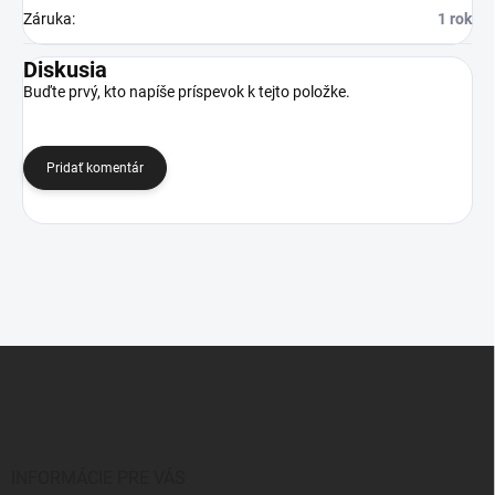
Záruka
:
1 rok
Diskusia
Buďte prvý, kto napíše príspevok k tejto položke.
Pridať komentár
Z
á
p
ä
t
i
INFORMÁCIE PRE VÁS