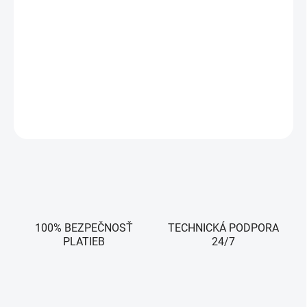
Produktový kľúč a pokyny sú odoslané e-mailom hneď po
zakúpení tohto produktu.
Retail: Produktový kľúč je možné aktivovať naraz iba na jednom
počítači, ale v prípade potreby je možné ho presunúť do nového
počítača.
OPÝTAŤ SA
100% BEZPEČNOSŤ
TECHNICKÁ PODPORA
PLATIEB
24/7