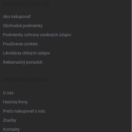
i
INFORMÁCIE PRE VÁS
e
Ako nakupovať
Obchodné podmienky
Podmienky ochrany osobných údajov
Používanie cookies
Likvidácia citlivých údajov
Reklamačný poriadok
INFORMÁCIE PRE VÁS
O nás
História firmy
Prečo nakupovať u nás
Značky
Kontakty