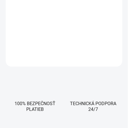
klasické aplikácie balíka Office (Word, Excel a PowerPoint) plus
Outlook, Publisher, Access, Teams a možnosť ukladať dokumenty
vo OneDrive alebo lokálne v počítači. V Office 2021 nájdete nové
funkcie spolutvorby, nástroje na písanie, typy údajov, funkcie,
nástroje na preklad a úpravu, pohyblivú grafiku, funkcie na
jednoduché použitie a oveľa viac !
Len pre počítače so systémom Windows 10 a Windows 11
OPÝTAŤ SA
100% BEZPEČNOSŤ
TECHNICKÁ PODPORA
PLATIEB
24/7