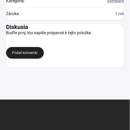
Kategória
:
Software
Záruka
:
1 rok
Diskusia
Buďte prvý, kto napíše príspevok k tejto položke.
Pridať komentár
Z
á
p
ä
t